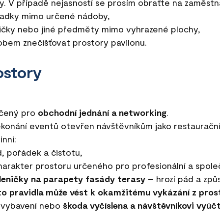
y. V případě nejasností se prosím obraťte na zaměstn
adky mimo určené nádoby,
ničky nebo jiné předměty mimo vyhrazené plochy,
obem znečišťovat prostory pavilonu.
ostory
rčený pro
obchodní jednání a networking
.
ekonání eventů otevřen návštěvníkům jako restaurační
inni:
d, pořádek a čistotu,
arakter prostoru určeného pro profesionální a spole
leničky na parapety fasády terasy
– hrozí pád a způ
to pravidla může vést k okamžitému vykázání z pros
í vybavení nebo
škoda vyčíslena a návštěvníkovi vyúč