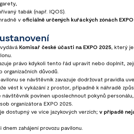
garety,
hřívaný tabák (např. IQOS).
ýhradně v
oficiálně určených kuřáckých zónách EXPO
 ustanovení
d vydává
Komisař české účasti na EXPO 2025
, který 
lonu.
azuje právo kdykoli tento řád upravit nebo doplnit, ze
 organizačních důvodů.
avilonu se návštěvník zavazuje dodržovat pravidla uv
že vést k vykázání z prostor, případně k náhradě způ
e návštěvník povinen uposlechnout pokynů personálu,
sob organizátora EXPO 2025.
je dostupný ve více jazykových verzích;
v případě nej
i dnem zahájení provozu pavilonu.