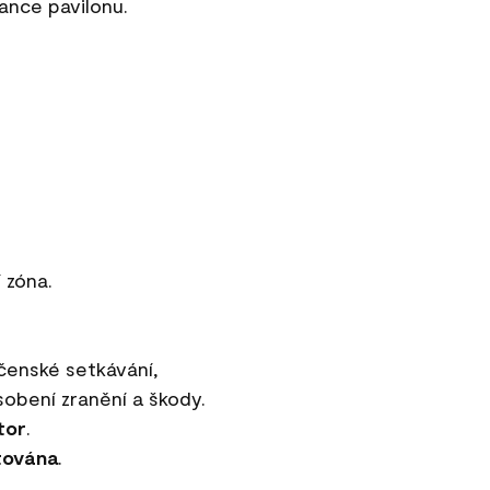
ance pavilonu.
 zóna.
čenské setkávání,
sobení zranění a škody.
tor
.
tována
.