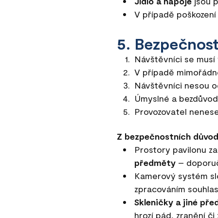
Jídlo a nápoje
jsou 
V případě poškozen
5. Bezpečnos
Návštěvníci se musí
V případě mimořádné
Návštěvníci nesou o
Úmyslné a bezdůvodn
Provozovatel nenese
Z bezpečnostních důvodů
Prostory pavilonu za
předměty
– doporuč
Kamerový systém sl
zpracováním souhlas
Skleničky a jiné př
hrozí pád, zranění č