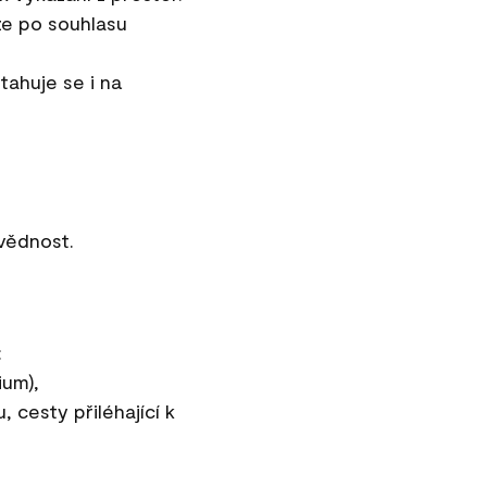
e po souhlasu
tahuje se i na
vědnost.
:
ium),
, cesty přiléhající k