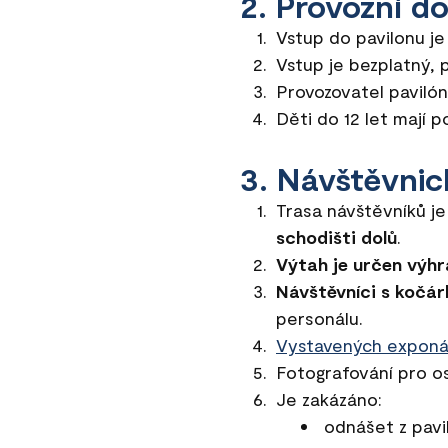
2. Provozní d
Vstup do pavilonu je
Vstup je bezplatný, 
Provozovatel pavilón
Děti do 12 let mají
3. Návštěvnic
Trasa návštěvníků j
schodišti dolů
.
Výtah je určen výhr
Návštěvníci s kočár
personálu.
Vystavených exponá
Fotografování pro os
Je zakázáno:
odnášet z pavi