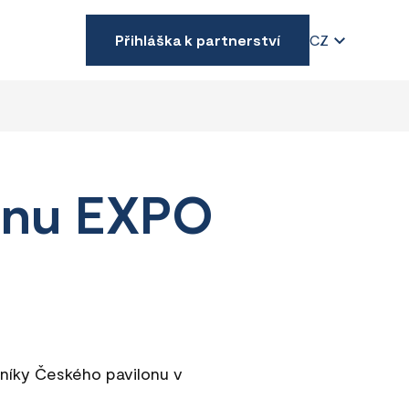
Přihláška k partnerství
CZ
lonu EXPO
vníky Českého pavilonu v