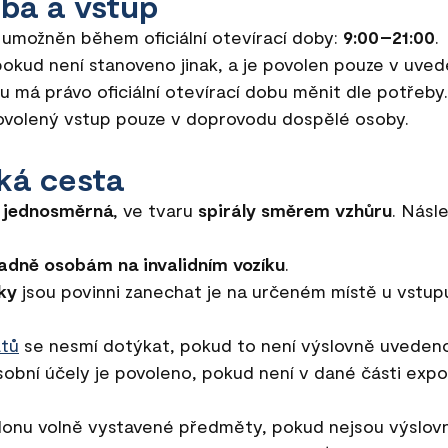
oba a vstup
 umožněn během oficiální otevírací doby:
9:00–21:00
.
pokud není stanoveno jinak, a je povolen pouze v uve
u má právo oficiální otevírací dobu měnit dle potřeby.
 povolený vstup pouze v doprovodu dospělé osoby.
ká cesta
e
jednosměrná
, ve tvaru
spirály směrem vzhůru
. Násl
adně osobám na invalidním vozíku
.
ky
jsou povinni zanechat je na určeném místě u vstup
tů
se nesmí dotýkat, pokud to není výslovně uveden
obní účely je povoleno, pokud není v dané části expo
lonu volně vystavené předměty, pokud nejsou výslov