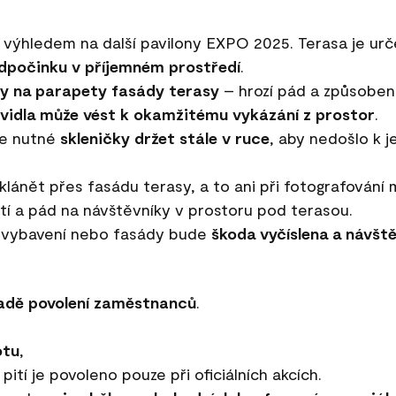
s výhledem na další pavilony EXPO 2025. Terasa je ur
dpočinku v příjemném prostředí
.
ky na parapety fasády terasy
– hrozí pád a způsobení
vidla může vést k okamžitému vykázání z prostor
.
e nutné
skleničky držet stále v ruce
, aby nedošlo k j
lánět přes fasádu terasy, a to ani při fotografování
tí a pád na návštěvníky v prostoru pod terasou.
í vybavení nebo fasády bude
škoda vyčíslena a návšt
ladě povolení zaměstnanců
.
otu
,
, pití je povoleno pouze při oficiálních akcích.