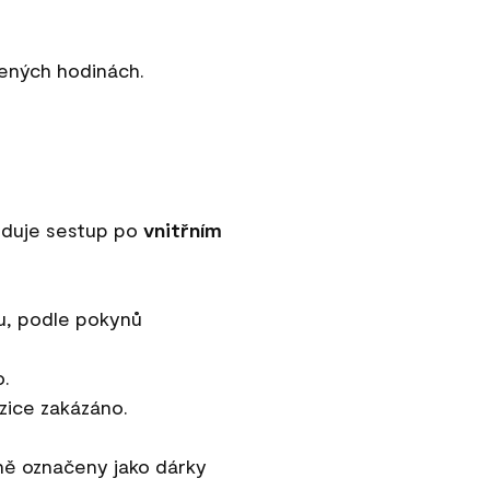
dených hodinách.
eduje sestup po
vnitřním
u, podle pokynů
o.
zice zakázáno.
ně označeny jako dárky