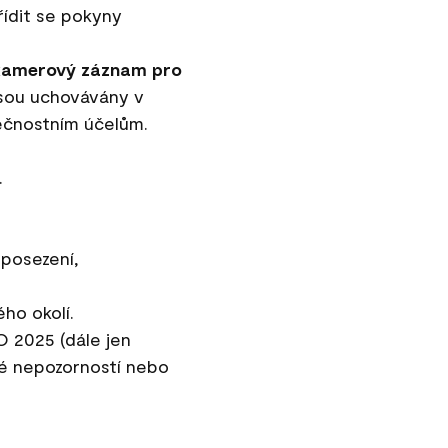
řídit se pokyny
kamerový záznam pro
jsou uchovávány v
pečnostním účelům.
.
 posezení,
ho okolí.
O 2025 (dále jen
né nepozorností nebo