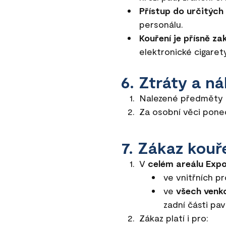
Přístup do určitých 
personálu.
Kouření je přísně z
elektronické cigarety
6. Ztráty a ná
Nalezené předměty p
Za osobní věci pone
7. Zákaz kouř
V
celém areálu Expo
ve vnitřních pr
ve
všech venk
zadní části pav
Zákaz platí i pro: