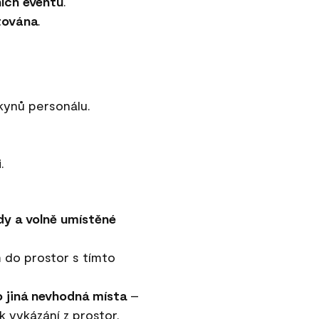
ích eventů
.
tována
.
kynů personálu.
.
dy a volně umístěné
 do prostor s tímto
 jiná nevhodná místa
–
k vykázání z prostor.