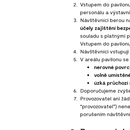
Vstupem do pavilonu
personálu a výstavní
Návštěvníci berou n
účely zajištění bez
souladu s platnými 
Vstupem do pavilonu
Návštěvníci vstupuj
V areálu pavilonu se
nerovné povrc
volně umístěn
úzká průchozí
Doporučujeme zvýšen
Provozovatel ani žád
“provozovatel”) nen
porušením návštěvní