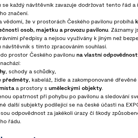
 se každý návštěvník zavazuje dodržovat tento řád a 
ho značení.
a vědomí, že v prostorách Českého pavilonu probíhá
pečnosti osob, majetku a provozu pavilonu
. Záznamy 
právními předpisy a nejsou využívány k jiným než bez
 návštěvník s tímto zpracováním souhlasí.
í do prostor Českého pavilonu
na vlastní odpovědnost
 nachází:
hy
, schody a schůdky,
é předměty
, kabeláž, židle a zakomponované dřevěné
 místa
a prostory s
uměleckými objekty
.
ou opatrnost při pohybu po pavilonu a sledování své
né další subjekty podílející se na české účasti na EXP
esou odpovědnost za jakékoli úrazy či škody způsobe
ho řádu.