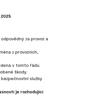
 2025
.
je odpovědný za provoz a
jména z provozních,
edená v tomto řádu.
sobené škody.
 bezpečnostní služby
asností je rozhodující