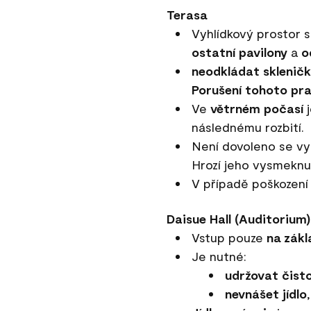
Terasa
Vyhlídkový prostor 
ostatní pavilony
a
o
neodkládat sklenič
Porušení tohoto pra
Ve
větrném počasí
j
následnému rozbití.
Není dovoleno se vyk
Hrozí jeho vysmeknu
V případě poškozen
Daisue Hall (Auditorium)
Vstup pouze
na zák
Je nutné:
udržovat čist
nevnášet jídlo