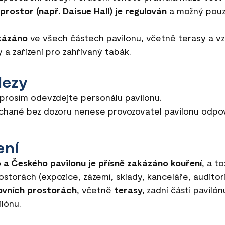
prostor (např. Daisue Hall) je regulován
a možný pouz
akázáno
ve všech částech pavilonu, včetně terasy a vz
 a zařízení pro zahřívaný tabák.
lezy
rosím odevzdejte personálu pavilonu.
chané bez dozoru nenese provozovatel pavilonu odpo
ení
 a Českého pavilonu je přísně zakázáno kouření
, a to
ostorách (expozice, zázemí, sklady, kanceláře, auditor
ovních prostorách
, včetně
terasy,
zadní části pavilónu
ilónu.