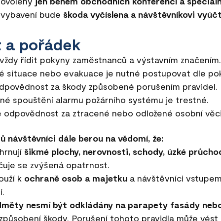
povoleny
jen během obchodních konferencí a speciáln
í vybavení bude
škoda vyčíslena a návštěvníkovi vyúč
t a pořádek
 vždy řídit pokyny zaměstnanců a výstavním značením.
 situace nebo evakuace je nutné postupovat dle po
dpovědnost za škody způsobené porušením pravidel.
é spouštění alarmu požárního systému je trestné.
 odpovědnost za ztracené nebo odložené osobní věci
 návštěvníci dále berou na vědomí, že:
hrnují
šikmé plochy, nerovnosti, schody, úzké průcho
uje se zvýšená opatrnost.
ouží k
ochraně osob a majetku
a návštěvníci vstupem
í.
edměty nesmí být odkládány na parapety fasády nebo
i způsobení škody. Porušení tohoto pravidla může vést 