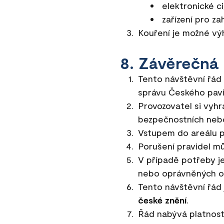
elektronické ci
zařízení pro za
Kouření je možné v
8. Závěrečná
Tento návštěvní řá
správu Českého pavi
Provozovatel si vyhr
bezpečnostních nebo
Vstupem do areálu p
Porušení pravidel mů
V případě potřeby j
nebo oprávněných o
Tento návštěvní řád 
české znění
.
Řád nabývá platnost