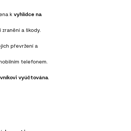
čena k
vyhlídce na
 zranění a škody.
ejich převržení a
 mobilním telefonem.
ěvníkovi vyúčtována
.