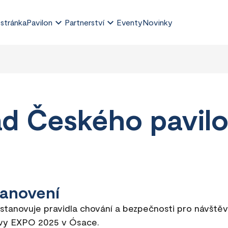
 stránka
Pavilon
Partnerství
Eventy
Novinky
ád Českého pavi
tanovení
 stanovuje pravidla chování a bezpečnosti pro návště
avy EXPO 2025 v Ósace.