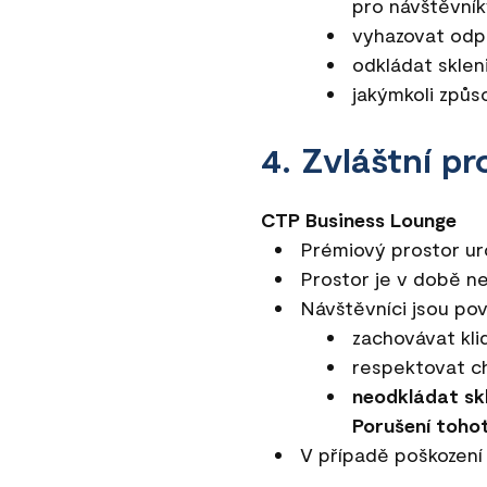
pro návštěvník
vyhazovat odp
odkládat skle
jakýmkoli způs
4. Zvláštní pr
CTP Business Lounge
Prémiový prostor u
Prostor je v době n
Návštěvníci jsou pov
zachovávat kli
respektovat ch
neodkládat sk
Porušení toho
V případě poškozen