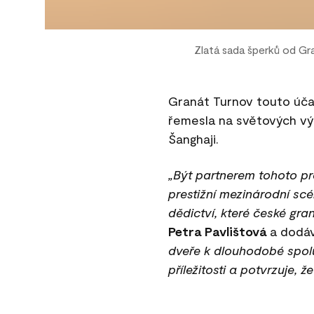
Zlatá sada šperků od Gr
Granát Turnov touto účas
řemesla na světových výs
Šanghaji.
„Být partnerem tohoto p
prestižní mezinárodní scé
dědictví, které české gran
Petra Pavlištová
a dodá
dveře k dlouhodobé spolu
příležitosti a potvrzuje, 