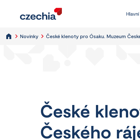
Hlavní
Novinky
České klenoty pro Ósaku. Muzeum České
České klen
Českého ráje