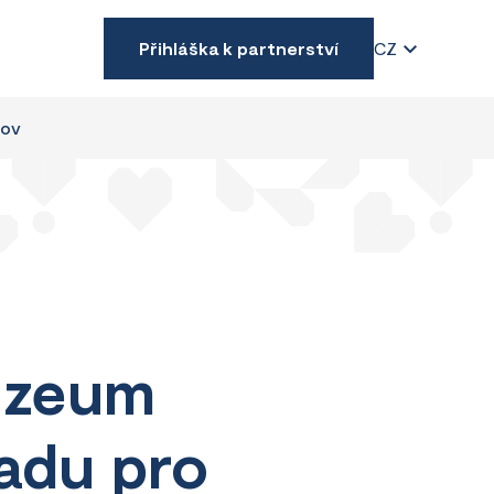
Přihláška k partnerství
CZ
nov
uzeum
sadu pro