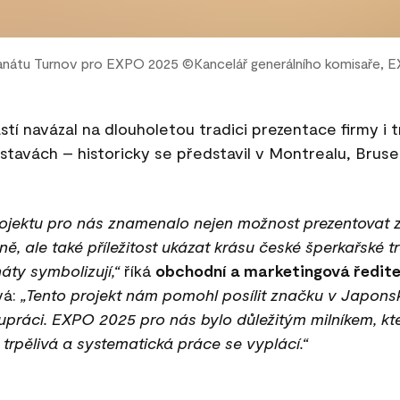
anátu Turnov pro EXPO 2025 ©️Kancelář generálního komisaře, 
tí navázal na dlouholetou tradici prezentace firmy i 
tavách – historicky se představil v Montrealu, Brusel
rojektu pro nás znamenalo nejen možnost prezentovat 
ně, ale také příležitost ukázat krásu české šperkařské t
áty symbolizují,“
říká
obchodní a marketingová ředit
vá:
„Tento projekt nám pomohl posílit značku v Japonsku
práci. EXPO 2025 pro nás bylo důležitým milníkem, kter
že trpělivá a systematická práce se vyplácí.“