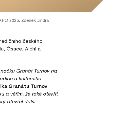
EXPO 2025, Zdeněk Jindra
tradičního českého
u, Ósace, Aichi a
značku Granát Turnov na
radice a kulturního
elka Granátu Turnov
 a věřím, že také otevřít
ý otevřel další