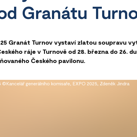
od Granátu Turn
025 Granát Turnov vystaví zlatou soupravu v
Českého ráje v Turnově od 28. března do 26. d
eňovaného Českého pavilonu.