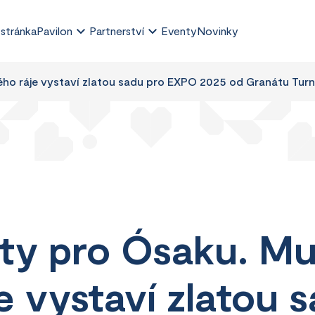
 stránka
Pavilon
Partnerství
Eventy
Novinky
ho ráje vystaví zlatou sadu pro EXPO 2025 od Granátu Tur
oty pro Ósaku. M
 vystaví zlatou 