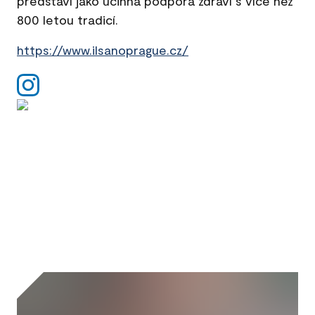
představí jako účinná podpora zdraví s více než
800 letou tradicí.
https://www.ilsanoprague.cz/