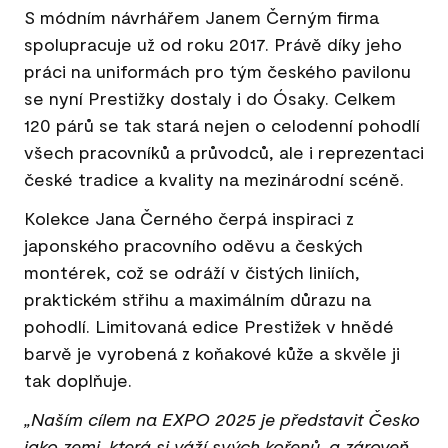
S módním návrhářem Janem Černým firma
spolupracuje už od roku 2017. Právě díky jeho
práci na uniformách pro tým českého pavilonu
se nyní Prestižky dostaly i do Ósaky. Celkem
120 párů se tak stará nejen o celodenní pohodlí
všech pracovníků a průvodců, ale i reprezentaci
české tradice a kvality na mezinárodní scéně.
Kolekce Jana Černého čerpá inspiraci z
japonského pracovního oděvu a českých
montérek, což se odráží v čistých liniích,
praktickém střihu a maximálním důrazu na
pohodlí. Limitovaná edice Prestižek v hnědé
barvě je vyrobená z koňakové kůže a skvěle ji
tak doplňuje.
„Naším cílem na EXPO 2025 je představit Česko
jako zemi, která si váží svých kořenů, a zároveň