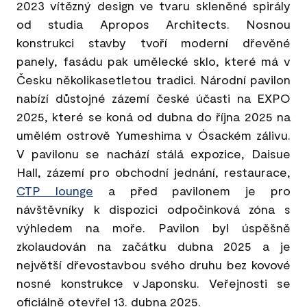
2023 vítězný design ve tvaru skleněné spirály
od studia Apropos Architects. Nosnou
konstrukci stavby tvoří moderní dřevěné
panely, fasádu pak umělecké sklo, které má v
Česku několikasetletou tradici. Národní pavilon
nabízí důstojné zázemí české účasti na EXPO
2025, které se koná od dubna do října 2025 na
umělém ostrově Yumeshima v Ósackém zálivu.
V pavilonu se nachází stálá expozice, Daisue
Hall, zázemí pro obchodní jednání, restaurace,
CTP lounge
a před pavilonem je pro
návštěvníky k dispozici odpočinková zóna s
výhledem na moře. Pavilon byl úspěšně
zkolaudován na začátku dubna 2025 a je
největší dřevostavbou svého druhu bez kovové
nosné konstrukce v Japonsku. Veřejnosti se
oficiálně otevřel 13. dubna 2025.