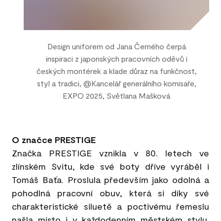
Design uniforem od Jana Černého čerpá
inspiraci z japonských pracovních oděvů i
českých montérek a klade důraz na funkčnost,
styl a tradici, @Kancelář generálního komisaře,
EXPO 2025, Světlana Mašková
O značce PRESTIGE
Značka PRESTIGE vznikla v 80. letech ve
zlínském Svitu, kde své boty dříve vyráběl i
Tomáš Baťa. Proslula především jako odolná a
pohodlná pracovní obuv, která si díky své
charakteristické siluetě a poctivému řemeslu
našla místo i v každodenním městském stylu.