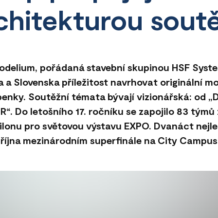
chitekturou sout
odelium, pořádaná stavební skupinou HSF Syste
 a Slovenska příležitost navrhovat originální m
epenky. Soutěžní témata bývají vizionářská: od 
. Do letošního 17. ročníku se zapojilo 83 týmů 
vilonu pro světovou výstavu EXPO. Dvanáct nejl
0. října mezinárodním superfinále na City Campus