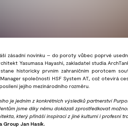
náší zásadní novinku – do poroty vůbec poprvé usedno
hitekt Yasumasa Hayashi, zakladatel studia ArchTank 
stane historicky prvním zahraničním porotcem sout
Manager společnosti HSF System AT, což otevírá ces
posílení jejího mezinárodního rozměru.
ho je jedním z konkrétních výsledků partnerství Purp
entům jsme díky němu dokázali zprostředkovat možnos
kta, který přináší inspiraci z jiné kulturní i profesní tr
a Group Jan Hasík.