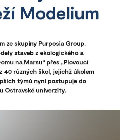
ěží Modelium
m ze skupiny Purposia Group,
odely staveb z ekologického a
„Domu na Marsu“ přes „Plovoucí
z 40 různých škol, jejichž úkolem
epších týmů nyní postupuje do
u Ostravské univerzity.