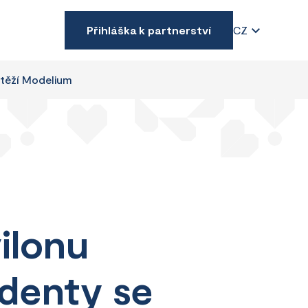
Přihláška k partnerství
CZ
utěží Modelium
ilonu
udenty se