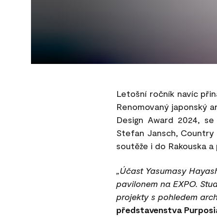
Letošní ročník navíc při
Renomovaný japonský arc
Design Award 2024, se 
Stefan Jansch, Country 
soutěže i do Rakouska a 
„Účast Yasumasy Hayashi
pavilonem na EXPO. Stud
projekty s pohledem archite
představenstva Purposi