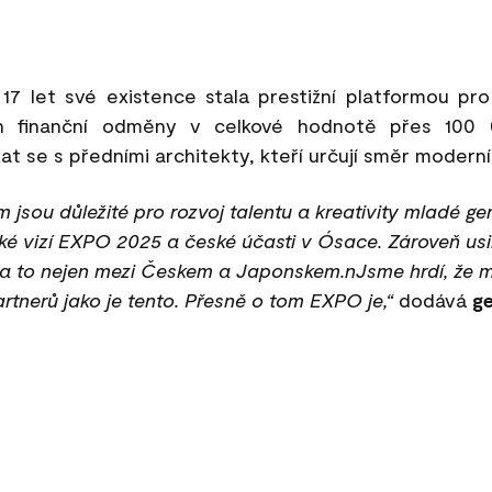
7 let své existence stala prestižní platformou pro
en finanční odměny v celkové hodnotě přes 100 
t se s předními architekty, kteří určují směr moderní
m jsou důležité pro rozvoj talentu a kreativity mladé g
aké vizí EXPO 2025 a české účasti v Ósace. Zároveň us
 a to nejen mezi Českem a Japonskem.nJsme hrdí, že m
rtnerů jako je tento. Přesně o tom EXPO je,“
dodává
ge