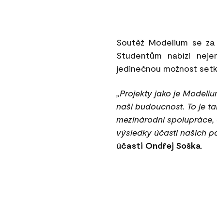
Soutěž Modelium se za 1
Studentům nabízí nej
jedinečnou možnost setka
„Projekty jako je Modeliu
naši budoucnost. To je t
mezinárodní spolupráce,
výsledky účasti našich pa
účasti Ondřej Soška
.