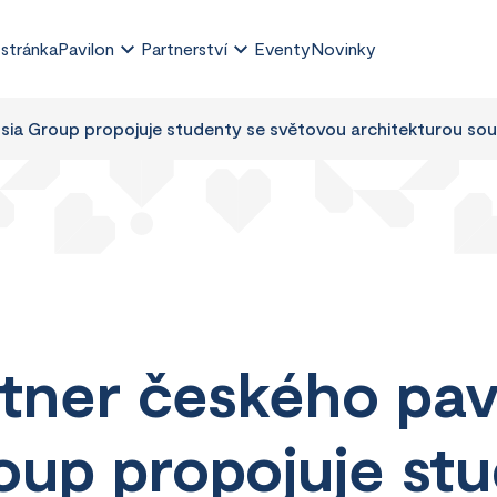
 stránka
Pavilon
Partnerství
Eventy
Novinky
osia Group propojuje studenty se světovou architekturou so
rtner českého pav
oup propojuje st