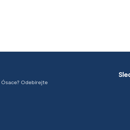
Sle
v Ósace? Odebírejte