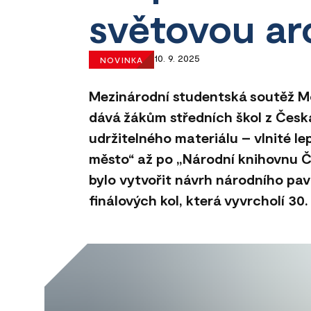
světovou ar
10. 9. 2025
NOVINKA
Mezinárodní studentská soutěž M
dává žákům středních škol z Česka
udržitelného materiálu – vlnité l
město“ až po „Národní knihovnu ČR“
bylo vytvořit návrh národního pa
finálových kol, která vyvrcholí 3