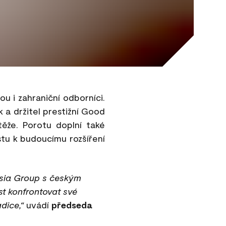
u i zahraniční odborníci.
a držitel prestižní Good
ěže. Porotu doplní také
tu k budoucímu rozšíření
osia Group s českým
t konfrontovat své
adice,“
uvádí
předseda