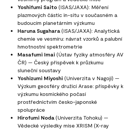
Yoshifumi Saito
(ISAS/JAXA): Měření
plazmových částic in-situ v současném a
budoucím planetárním výzkumu
Haruna Sugahara
(ISAS/JAXA): Analytická
chemie ve vesmíru: návrat vzorků a palubní
hmotnostní spektrometrie
Masafumi Imai
(Ústav fyziky atmosféry AV
ČR) — Český příspěvek k průzkumu
sluneční soustavy
Yoshizumi Miyoshi
(Univerzita v Nagoji) —
Výzkum geosféry družicí Arase: příspěvky k
výzkumu kosmického počasí
prostřednictvím česko-japonské
spolupráce
Hirofumi Noda
(Univerzita Tohoku) —
Vědecké výsledky mise XRISM (X-ray