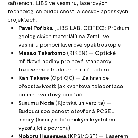
zařízeních, LIBS ve vesmíru, laserových
technologiích budoucnosti a česko-japonských
projektech:
Pavel Pořízka
(LIBS LAB, CEITEC): Průzkum
geologických materiálů na Zemi i ve
vesmíru pomocí laserové spektroskopie
Masao Takatomo
(RIKEN) — Optické
mřížkové hodiny pro nové standardy
frekvence a budoucí infrastrukturu
Kan Takase
(Opt QC) — Za hranice
představivosti: jak kvantová teleportace
pohání kvantový počítač
Susumu Noda
(Kjótská univerzita) —
Budoucí společnost otevřená PCSEL
lasery (lasery s fotonickým krystalem
vyzařující z povrchu)
Noboru Hasegawa
(KPSI/QST) — Laserem