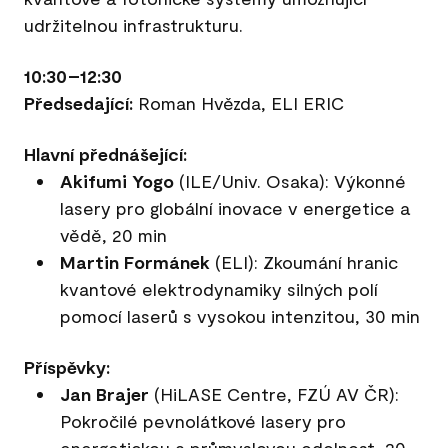
udržitelnou infrastrukturu.
10:30–12:30
Předsedající:
Roman Hvězda, ELI ERIC
Hlavní přednášející:
Akifumi Yogo
(ILE/Univ. Osaka): Výkonné
lasery pro globální inovace v energetice a
vědě, 20 min
Martin Formánek
(ELI): Zkoumání hranic
kvantové elektrodynamiky silných polí
pomocí laserů s vysokou intenzitou, 30 min
Příspěvky:
Jan Brajer
(HiLASE Centre, FZÚ AV ČR):
Pokročilé pevnolátkové lasery pro
energetickou a průmyslovou odolnost, 20