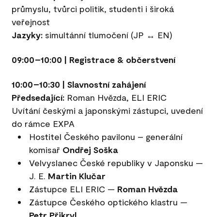
průmyslu, tvůrci politik, studenti i široká
veřejnost
Jazyky:
simultánní tlumočení (JP ↔ EN)
09:00–10:00 | Registrace & občerstvení
10:00–10:30 | Slavnostní zahájení
Předsedající:
Roman Hvězda, ELI ERIC
Uvítání českými a japonskými zástupci, uvedení
do rámce EXPA
Hostitel Českého pavilonu – generální
komisař
Ondřej Soška
Velvyslanec České republiky v Japonsku —
J. E.
Martin Klučar
Zástupce ELI ERIC —
Roman Hvězda
Zástupce Českého optického klastru —
Petr Přikryl