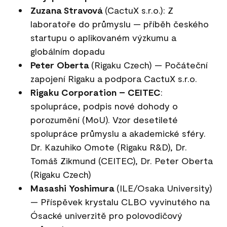
Zuzana Stravová
(CactuX s.r.o.): Z
laboratoře do průmyslu — příběh českého
startupu o aplikovaném výzkumu a
globálním dopadu
Peter Oberta
(Rigaku Czech) — Počáteční
zapojení Rigaku a podpora CactuX s.r.o.
Rigaku Corporation – CEITEC
:
spolupráce, podpis nové dohody o
porozumění (MoU). Vzor desetileté
spolupráce průmyslu a akademické sféry.
Dr. Kazuhiko Omote (Rigaku R&D), Dr.
Tomáš Zikmund (CEITEC), Dr. Peter Oberta
(Rigaku Czech)
Masashi Yoshimura
(ILE/Osaka University)
— Příspěvek krystalu CLBO vyvinutého na
Ósacké univerzitě pro polovodičový