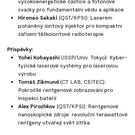
vysokoenergetické částice a fotonové
svazky pro fundamentální vědu a aplikace
Hironao Sakaki
(QST/KPSI): Laserem
poháněný iontový injektor pro kompaktní
zařízení těžkoiontové radioterapie
Příspěvky:
Yohei Kobayashi
(ISSP/Univ. Tokyo): Kyber-
fyzické laserové systémy pro laserovou
výrobu
Tomáš Zikmund
(CT LAB, CEITEC):
Pokročilé rentgenové zobrazování pro
inspekci baterií
Alex Pirozhkov
(QST/KPSI): Rentgenové
nanoskopické zdroje: revoluční terawattové
rentgeny utvářejí svět zítřka