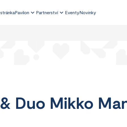
 stránka
Pavilon
Partnerství
Eventy
Novinky
 & Duo Mikko Ma