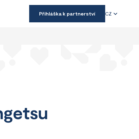
Přihláška k partnerství
CZ
ngetsu