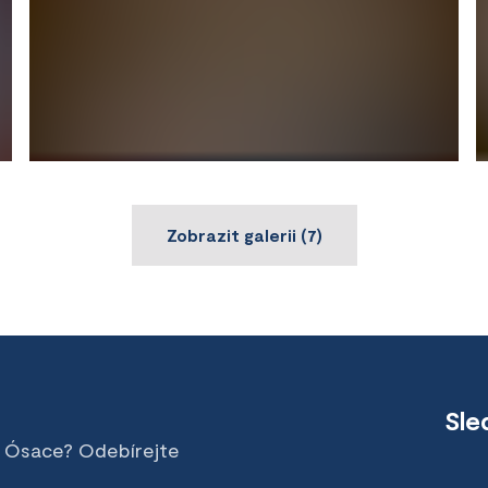
Zobrazit galerii
(
7
)
Sle
v Ósace? Odebírejte