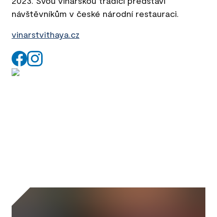
2023. Svou vinařskou tradici představí
návštěvníkům v české národní restauraci.
vinarstvithaya.cz