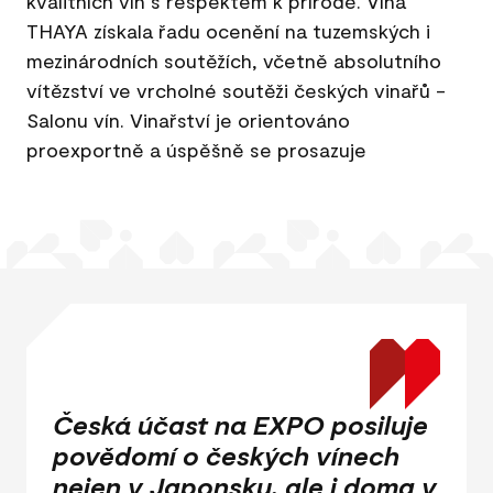
kvalitních vín s respektem k přírodě. Vína
THAYA získala řadu ocenění na tuzemských i
mezinárodních soutěžích, včetně absolutního
vítězství ve vrcholné soutěži českých vinařů -
Salonu vín. Vinařství je orientováno
proexportně a úspěšně se prosazuje
Česká účast na EXPO posiluje
povědomí o českých vínech
nejen v Japonsku, ale i doma v