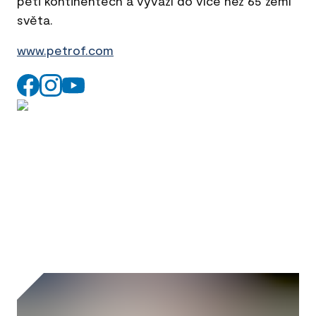
pěti kontinentech a vyváží do více než 65 zemí
světa.
www.petrof.com