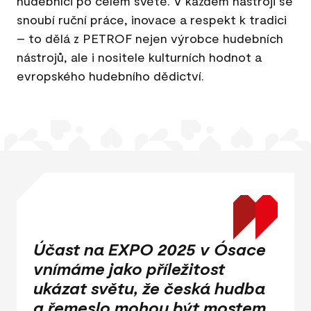
hudebníci po celém světě. V každém nástroji se
snoubí ruční práce, inovace a respekt k tradici
– to dělá z PETROF nejen výrobce hudebních
nástrojů, ale i nositele kulturních hodnot a
evropského hudebního dědictví.
Účast na EXPO 2025 v Ósace
vnímáme jako příležitost
ukázat světu, že česká hudba
a řemeslo mohou být mostem