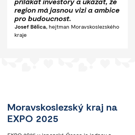
přilákat investory a ukázat, že
region má jasnou vizi a ambice
pro budoucnost.
Josef Bělica,
hejtman Moravskoslezského
kraje
Moravskoslezský kraj na
EXPO 2025
EXPO 2025 v japonské Ósace je jednou z