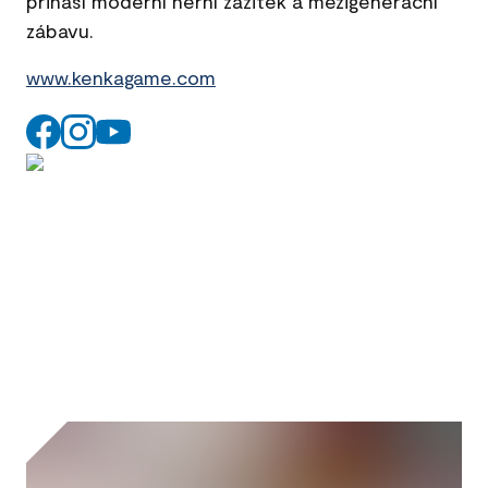
přináší moderní herní zážitek a mezigenerační
zábavu.
www.kenkagame.com