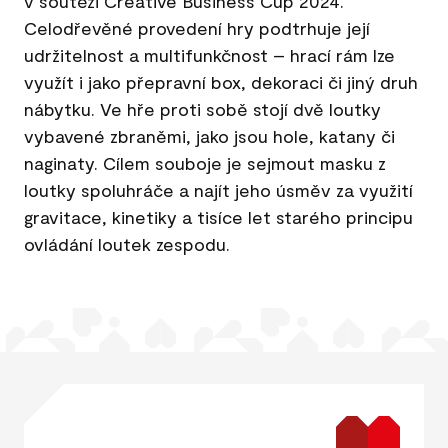
v soutěži Creative Business Cup 2024.
Celodřevěné provedení hry podtrhuje její
udržitelnost a multifunkčnost – hrací rám lze
využít i jako přepravní box, dekoraci či jiný druh
nábytku. Ve hře proti sobě stojí dvě loutky
vybavené zbraněmi, jako jsou hole, katany či
naginaty. Cílem souboje je sejmout masku z
loutky spoluhráče a najít jeho úsměv za využití
gravitace, kinetiky a tisíce let starého principu
ovládání loutek zespodu.