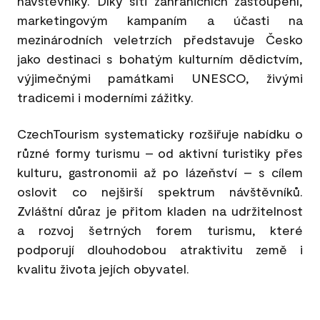
návštěvníky. Díky síti zahraničních zastoupení,
marketingovým kampaním a účasti na
mezinárodních veletrzích představuje Česko
jako destinaci s bohatým kulturním dědictvím,
výjimečnými památkami UNESCO, živými
tradicemi i moderními zážitky.
CzechTourism systematicky rozšiřuje nabídku o
různé formy turismu – od aktivní turistiky přes
kulturu, gastronomii až po lázeňství – s cílem
oslovit co nejširší spektrum návštěvníků.
Zvláštní důraz je přitom kladen na udržitelnost
a rozvoj šetrných forem turismu, které
podporují dlouhodobou atraktivitu země i
kvalitu života jejích obyvatel.