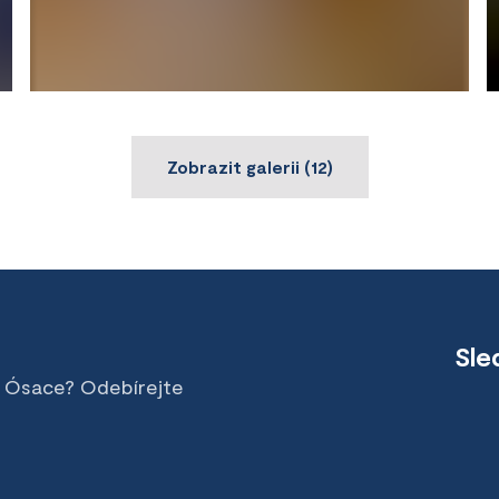
Zobrazit galerii
(
12
)
Sle
v Ósace? Odebírejte