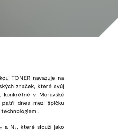
ačkou TONER navazuje na
ských značek, které svůj
u, konkrétně v Moravské
y patří dnes mezi špičku
 technologiemi.
a N₂, které slouží jako