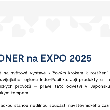
ONER na EXPO 2025
t na světové výstavě klíčovým krokem k rozšíření e
víjejícího regionu Indo-Pacifiku. Její produkty cílí
mických provozů – právě tato odvětví v Japonsku
ovským tempem.
ačkou stanou nedílnou součástí návštěvnického záž