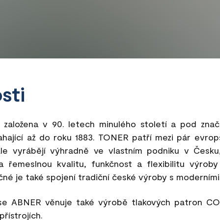
sti
založena v 90. letech minulého století a pod zn
sahající až do roku 1883. TONER patří mezi pár evrop
ále vyrábějí výhradně ve vlastním podniku v Česk
 řemeslnou kvalitu, funkčnost a flexibilitu výrob
né je také spojení tradiční české výroby s moderními
 ABNER věnuje také výrobě tlakových patron CO₂ 
řístrojích.