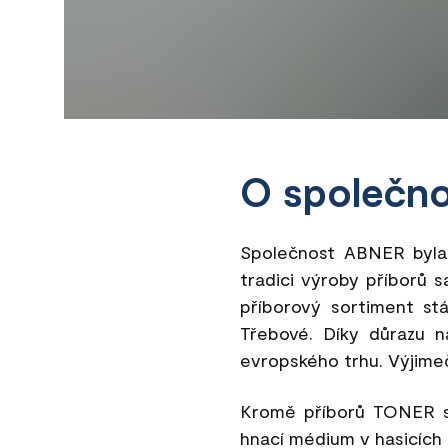
O společno
Společnost ABNER byla 
tradici výroby příborů 
příborový sortiment st
Třebové. Díky důrazu na
evropského trhu. Výjimeč
Kromě příborů TONER se
hnací médium v hasicích p