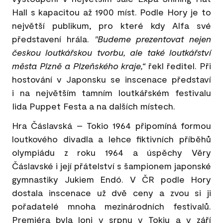
Hall s kapacitou až 1900 míst. Podle Hory je to
největší publikum, pro které kdy Alfa své
představení hrála.
"Budeme prezentovat nejen
českou loutkářskou tvorbu, ale také loutkářství
města Plzně a Plzeňského kraje,“
řekl ředitel. Při
hostování v Japonsku se inscenace představí
i na největším tamním loutkářském festivalu
Iida Puppet Festa a na dalších místech.
Hra Čáslavská – Tokio 1964 připomíná formou
loutkového divadla a lehce fiktivních příběhů
olympiádu z roku 1964 a úspěchy Věry
Čáslavské i její přátelství s šampionem japonské
gymnastiky Jukiem Endó. V ČR podle Hory
dostala inscenace už dvě ceny a zvou si ji
pořadatelé mnoha mezinárodních festivalů.
Premiéra byla loni v srpnu v Tokiu a v září