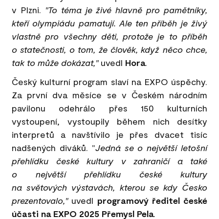
v Plzni.
"To téma je živé hlavně pro pamětníky,
kteří olympiádu pamatují. Ale ten příběh je živý
vlastně pro všechny děti, protože je to příběh
o statečnosti, o tom, že člověk, když něco chce,
tak to může dokázat,"
uvedl
Hora
.
Český kulturní program slaví na EXPO úspěchy.
Za první dva měsíce se v Českém národním
pavilonu odehrálo přes 150 kulturních
vystoupení, vystoupily během nich desítky
interpretů a navštívilo je přes dvacet tisíc
nadšených diváků. "
Jedná se o největší letošní
přehlídku české kultury v zahraničí a také
o největší přehlídku české kultury
na světových výstavách, kterou se kdy Česko
prezentovalo,"
uvedl
programový ředitel české
účasti na EXPO 2025 Přemysl Pela
.