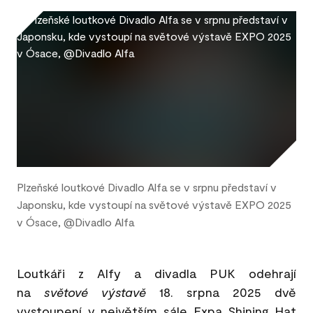
Plzeňské loutkové Divadlo Alfa se v srpnu představí v
Japonsku, kde vystoupí na světové výstavě EXPO 2025
v Ósace, @Divadlo Alfa
Loutkáři z Alfy a divadla PUK odehrají
na
světové
výstavě
18. srpna 2025 dvě
vystoupení v největším sále Expa Shining Hat