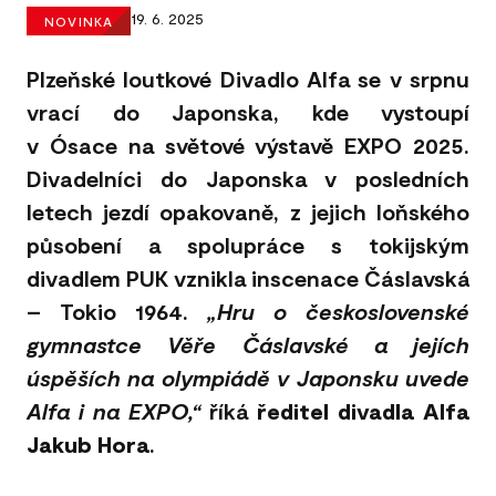
19. 6. 2025
NOVINKA
Plzeňské loutkové Divadlo Alfa se v srpnu
vrací do Japonska, kde vystoupí
v Ósace na světové výstavě EXPO 2025.
Divadelníci do Japonska v posledních
letech jezdí opakovaně, z jejich loňského
působení a spolupráce s tokijským
divadlem PUK vznikla inscenace Čáslavská
– Tokio 1964.
„Hru o československé
gymnastce Věře Čáslavské a jejích
úspěších na olympiádě v Japonsku uvede
Alfa i na EXPO,“
říká
ředitel divadla Alfa
Jakub Hora
.