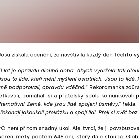
Josu získala ocenění, že navštívila každý den těchto výs
0 let je opravdu dlouhá doba. Abych vydržela tak dlo
sou to lidé, kteří mění myšlení ostatních. Jsou to lidé,
 mě podporovali, opravdu vděčná.“
Rekordmanka zdůrazň
etkávali, pomáhali si a přátelsky spolu komunikovali 
lternativní Země, kde jsou lidé spojeni úsměvy,“
řekla. 
onají jakoukoli překážku a spojí lidi. Přeji si svět bez 
není přitom snadný úkol. Ale tvrdí, že ji povzbuzoval
koření mety počtem 648 dní, který dále stoupá. Globá