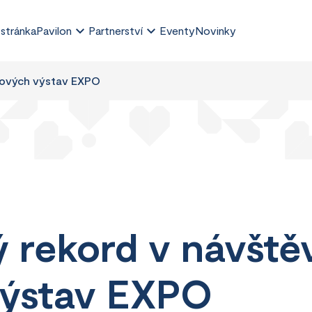
 stránka
Pavilon
Partnerství
Eventy
Novinky
ětových výstav EXPO
ý rekord v návště
výstav EXPO