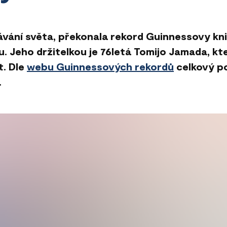
ávání světa, překonala rekord Guinnessovy kni
u. Jeho držitelkou je 76letá Tomijo Jamada, kt
t. Dle
webu Guinnessových rekordů
celkový po
.