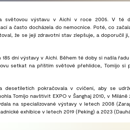
la světovou výstavu v Aichi v roce 2005. V té do
rací a často docházela do nemocnice. Poté, co začal
val, že se její zdravotní stav zlepšuje, a doporučil jí
 185 dní výstavy v Aichi. Během té doby si našla řadu 
novu setkat na příštím světové přehlídce, Tomijo si
 a desetiletích pokračovala v cvičení, aby se udrž
mohla Tomijo navštívit EXPO v Šanghaj 2010, v Miláně
ala na specializované výstavy v letech 2008 (Zarag
radnické exhibice v letech 2019 (Peking) a 2023 (Dauhá