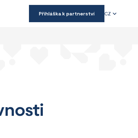
Přihláška k partnerství
CZ
vnosti