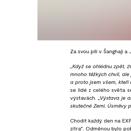
Za svou píli v Šanghaji a 
„Když se ohlédnu zpět, 2
mnoho těžkých chvil, ale j
a proto jsem všem, kteří
se lidé z celého světa s
výstavách.
„Výstava je a
skutečné Zemi. Úsměvy přek
Chodit každý den na EXPO 
zítra“. Odměnou bylo po