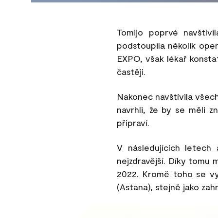
Tomijo poprvé navštívi
podstoupila několik ope
EXPO, však lékař konstato
častěji.
Nakonec navštívila všech
navrhli, že by se měli z
připraví.
V následujících letech
nejzdravější. Díky tomu 
2022. Kromě toho se vyd
(Astana), stejně jako zah