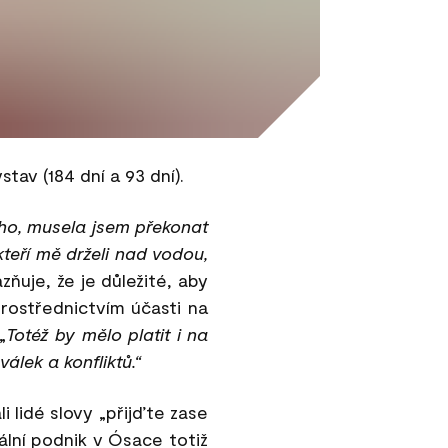
tav (184 dní a 93 dní).
uho, musela jsem překonat
 kteří mě drželi nad vodou,
uje, že je důležité, aby
prostřednictvím účasti na
„
Totéž by mělo platit i na
válek a konfliktů.“
i lidé slovy „přijďte zase
lní podnik v Ósace totiž