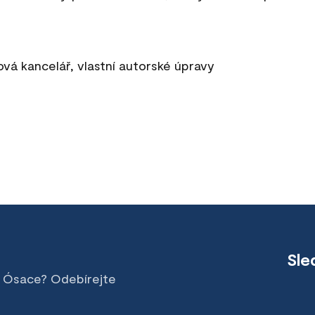
vá kancelář, vlastní autorské úpravy
Sle
v Ósace? Odebírejte