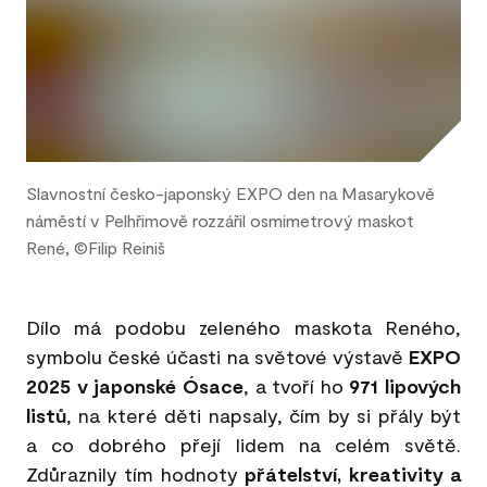
Slavnostní česko-japonský EXPO den na Masarykově
náměstí v Pelhřimově rozzářil osmimetrový maskot
René, ©Filip Reiniš
Dílo má podobu zeleného maskota Reného,
symbolu české účasti na světové výstavě
EXPO
2025 v japonské Ósace
, a tvoří ho
971 lipových
listů
, na které děti napsaly, čím by si přály být
a co dobrého přejí lidem na celém světě.
Zdůraznily tím hodnoty
přátelství, kreativity a