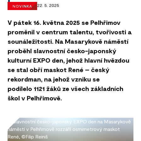
22. 5. 2025
NOVINKA
V pátek 16. května 2025 se Pelhřimov
proměnil v centrum talentu, tvořivosti a
sounáležitosti. Na Masarykově náměstí
proběhl slavnostní česko-japonský
kulturní EXPO den, jehož hlavní hvězdou
se stal obří maskot René – český
rekordman, na jehož vzniku se
podílelo 1121 žáků ze všech základních
škol v Pelhřimově.