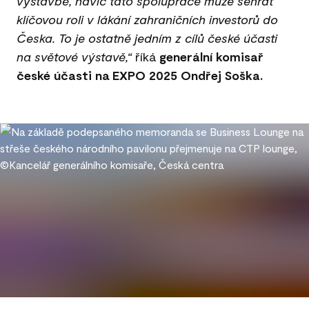
výstavbě, navíc tato spolupráce může sehrát
klíčovou roli v lákání zahraničních investorů do
Česka. To je ostatně jedním z cílů české účasti
na světové výstavě,“
říká
generální komisař
české účasti na EXPO 2025 Ondřej Soška.