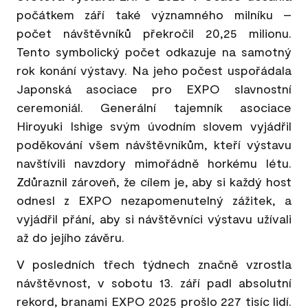
počátkem září také významného milníku –
počet návštěvníků překročil 20,25 milionu.
Tento symbolický počet odkazuje na samotný
rok konání výstavy. Na jeho počest uspořádala
Japonská asociace pro EXPO slavnostní
ceremoniál. Generální tajemník asociace
Hiroyuki Ishige svým úvodním slovem vyjádřil
poděkování všem návštěvníkům, kteří výstavu
navštívili navzdory mimořádně horkému létu.
Zdůraznil zároveň, že cílem je, aby si každý host
odnesl z EXPO nezapomenutelný zážitek, a
vyjádřil přání, aby si návštěvníci výstavu užívali
až do jejího závěru.
V posledních třech týdnech značně vzrostla
návštěvnost, v sobotu 13. září padl absolutní
rekord, branami EXPO 2025 prošlo 227 tisíc lidí.