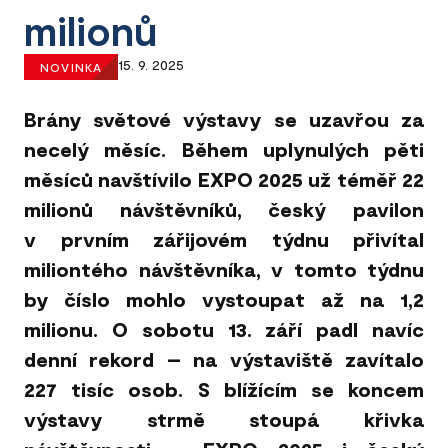
milionů
15. 9. 2025
NOVINKA
Brány světové výstavy se uzavřou za
necelý měsíc. Během uplynulých pěti
měsíců navštívilo EXPO 2025 už téměř 22
milionů návštěvníků, český pavilon
v prvním zářijovém týdnu přivítal
miliontého návštěvníka, v tomto týdnu
by číslo mohlo vystoupat až na 1,2
milionu. O sobotu 13. září padl navíc
denní rekord – na výstaviště zavítalo
227 tisíc osob. S blížícím se koncem
výstavy strmě stoupá křivka