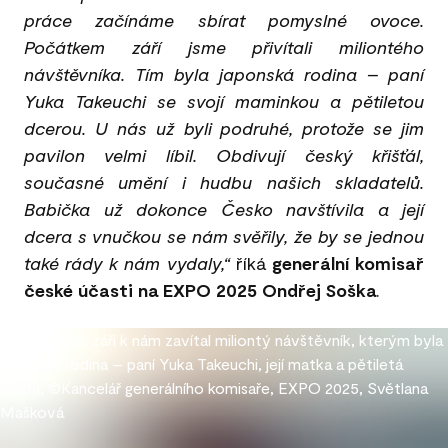
práce začínáme sbírat pomyslné ovoce.
Počátkem září jsme přivítali miliontého
návštěvníka. Tím byla japonská rodina – paní
Yuka Takeuchi se svojí maminkou a pětiletou
dcerou. U nás už byli podruhé, protože se jim
pavilon velmi líbil. Obdivují český křišťál,
současné umění i hudbu našich skladatelů.
Babička už dokonce Česko navštívila a její
dcera s vnučkou se nám svěřily, že by se jednou
také rády k nám vydaly,“
říká
generální komisař
české účasti na EXPO 2025 Ondřej Soška
.