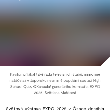
Pavilon přilákal také řadu televizních štábů, mimo jiné
natáčela i v Japonsku nesmírně populární soutěž High
School Quiz, ©Kancelář generálního komisaře, EXPO
2025, Světlana Mašková
Světová výstava EXPO 2025 v Ósace dosáhla