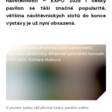
návštěvnosti – EXPO 2025 i český
pavilon se těší značné popularitě,
většina návštěvnických slotů do konce
výstavy je už nyní obsazená.
No image selected!
V prvním týdnu září přivítal český pavilon svého