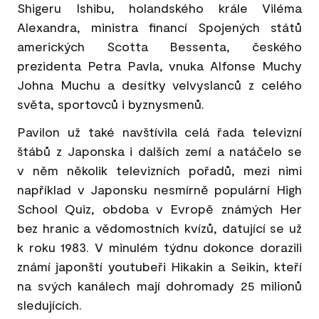
Shigeru Ishibu, holandského krále Viléma
Alexandra, ministra financí Spojených států
amerických Scotta Bessenta, českého
prezidenta Petra Pavla, vnuka Alfonse Muchy
Johna Muchu a desítky velvyslanců z celého
světa, sportovců i byznysmenů.
Pavilon už také navštívila celá řada televizní
štábů z Japonska i dalších zemí a natáčelo se
v něm několik televizních pořadů, mezi nimi
například v Japonsku nesmírně populární High
School Quiz, obdoba v Evropě známých Her
bez hranic a vědomostních kvízů, datující se už
k roku 1983. V minulém týdnu dokonce dorazili
známí japonští youtubeři Hikakin a Seikin, kteří
na svých kanálech mají dohromady 25 milionů
sledujících.