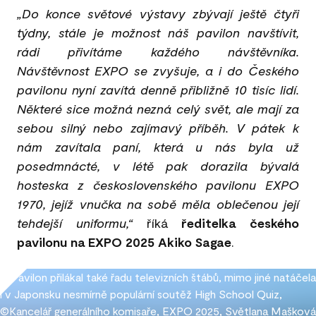
„Do konce světové výstavy zbývají ještě čtyři
týdny, stále je možnost náš pavilon navštívit,
rádi přivítáme každého návštěvníka.
Návštěvnost EXPO se zvyšuje, a i do Českého
pavilonu nyní zavítá denně přibližně 10 tisíc lidí.
Některé sice možná nezná celý svět, ale mají za
sebou silný nebo zajímavý příběh. V pátek k
nám zavítala paní, která u nás byla už
posedmnácté, v létě pak dorazila bývalá
hosteska z československého pavilonu EXPO
1970, jejíž vnučka na sobě měla oblečenou její
tehdejší uniformu,“
říká
ředitelka českého
pavilonu na EXPO 2025 Akiko Sagae
.