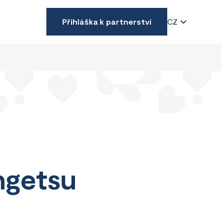
Přihláška k partnerství
CZ
ngetsu