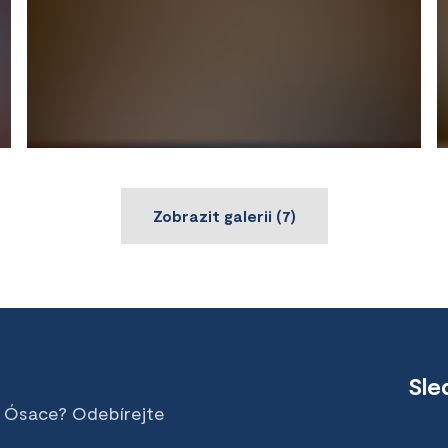
Zobrazit galerii
(
7
)
Sle
v Ósace? Odebírejte