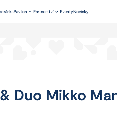
 stránka
Pavilon
Partnerství
Eventy
Novinky
 & Duo Mikko Ma